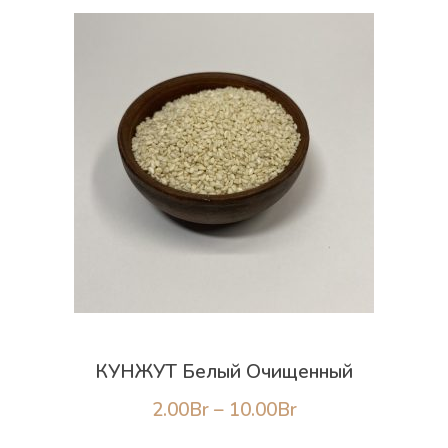
Из ореха … <a
href="https://ecojenya.by/product/%d0%ba%d0
%d0%be%d1%80%d0%b5%d1%85/"
class="more-link">Continue reading<span
class="screen-reader-text"> "Кедровый орех"
</span><span class="meta-nav">→</span></a>
КУНЖУТ Белый Очищенный
Диапазон
2.00
Br
–
10.00
Br
цен: