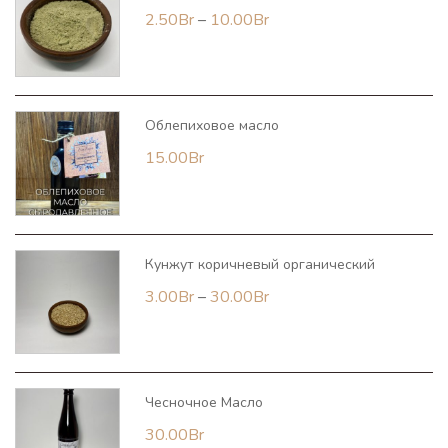
Диапазон
2.50
Br
–
10.00
Br
цен:
2.50Br
–
Облепиховое масло
10.00Br
15.00
Br
Кунжут коричневый органический
Диапазон
3.00
Br
–
30.00
Br
цен:
3.00Br
–
Чесночное Масло
30.00Br
30.00
Br