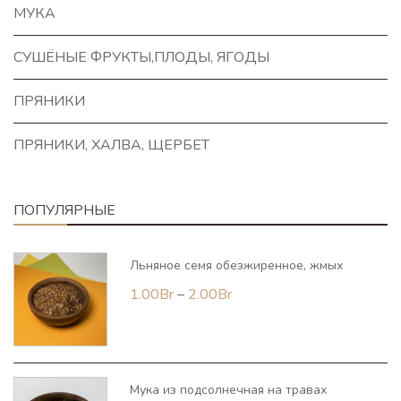
МУКА
СУШЁНЫЕ ФРУКТЫ,ПЛОДЫ, ЯГОДЫ
ПРЯНИКИ
ПРЯНИКИ, ХАЛВА, ЩЕРБЕТ
ПОПУЛЯРНЫЕ
Льняное семя обезжиренное, жмых
Диапазон
1.00
Br
–
2.00
Br
цен:
1.00Br
–
Мука из подсолнечная на травах
2.00Br