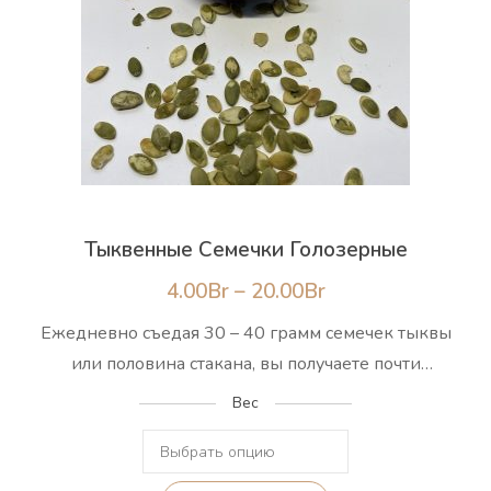
Тыквенные Семечки Голозерные
Диапазон
4.00
Br
–
20.00
Br
цен:
Ежедневно съедая 30 – 40 грамм семечек тыквы
4.00Br
или половина стакана, вы получаете почти
половину дневной нормы цинка, магния и
–
Вес
триптофана, около 73% марганца, 40% фосфора
20.00Br
и 22% меди!!! Доктора и диетологи всего мира
рекомендуют включать этот продукт в