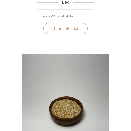
Вес
2.00Br
–
10.00Br
Clear selection