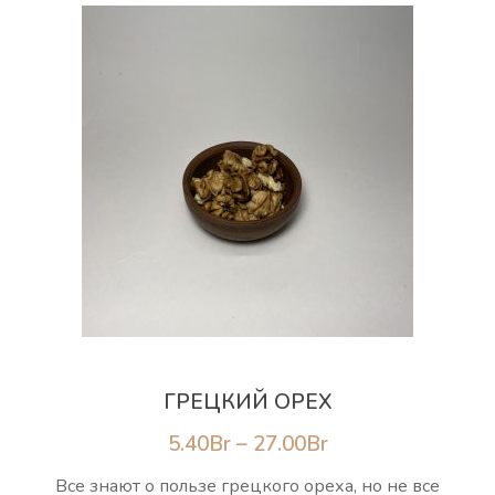
ГРЕЦКИЙ ОРЕХ
Диапазон
5.40
Br
–
27.00
Br
цен:
Все знают о пользе грецкого ореха, но не все