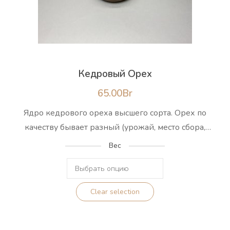
Кедровый Орех
65.00
Br
Ядро кедрового ореха высшего сорта. Орех по
качеству бывает разный (урожай, место сбора,
сорт). Закупаем орех высшего сорта, прошедший
Вес
калибровку на конвейере, в этом процессе
удаляются прогорклые, испорченные семена и
отсортированные ядра упаковываются в
Clear selection
вакуумную упаковку. Ценный орех высшего
сорта почти в два раза дороже по сравнению с
орехом второго сорта, который отбраковывается.