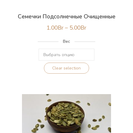
Семечки Подсолнечные Очищенные
Диапазон
1.00
Br
–
5.00
Br
цен:
Вес
1.00Br
–
5.00Br
Clear selection