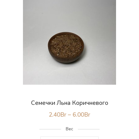
прекрасно усваивается не оставляя негативных …
<a
href="https://ecojenya.by/product/%d1%81%d0%
%d0%ba%d0%be%d0%bd%d0%be%d0%bf%d0%bb%
%d0%bf%d0%b8%d1%89%d0%b5%d0%b2%d1%8b%
class="more-link">Continue reading<span
class="screen-reader-text"> "Семечки конопляные
пищевые"</span><span class="meta-
nav">→</span></a>
Семечки Льна Коричневого
Диапазон
2.40
Br
–
6.00
Br
цен:
Вес
2.40Br